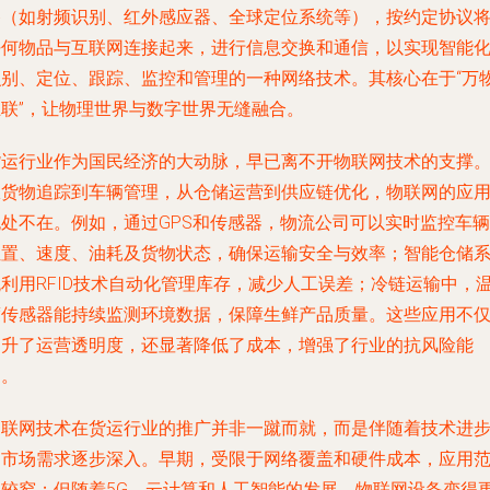
备（如射频识别、红外感应器、全球定位系统等），按约定协议
任何物品与互联网连接起来，进行信息交换和通信，以实现智能
识别、定位、跟踪、监控和管理的一种网络技术。其核心在于“万
互联”，让物理世界与数字世界无缝融合。
货运行业作为国民经济的大动脉，早已离不开物联网技术的支撑
从货物追踪到车辆管理，从仓储运营到供应链优化，物联网的应
无处不在。例如，通过GPS和传感器，物流公司可以实时监控车辆
位置、速度、油耗及货物状态，确保运输安全与效率；智能仓储
统利用RFID技术自动化管理库存，减少人工误差；冷链运输中，
度传感器能持续监测环境数据，保障生鲜产品质量。这些应用不
提升了运营透明度，还显著降低了成本，增强了行业的抗风险能
力。
物联网技术在货运行业的推广并非一蹴而就，而是伴随着技术进
和市场需求逐步深入。早期，受限于网络覆盖和硬件成本，应用
围较窄；但随着5G、云计算和人工智能的发展，物联网设备变得